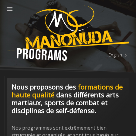
ose
Menu
Manonuda
Programs
English
Nous proposons des
formations de
haute qualité
dans différents arts
martiaux, sports de combat et
disciplines de self-défense.
Nos programmes sont extrêmement bien
structurés et organisés, et sont tous basés sur